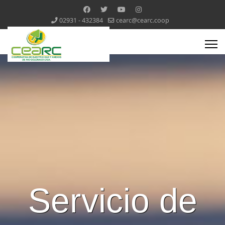
02931 - 432384
cearc@cearc.coop
Servicio de